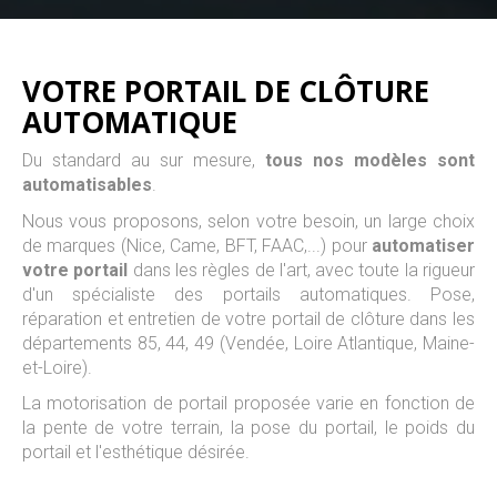
VOTRE PORTAIL DE CLÔTURE
AUTOMATIQUE
Du standard au sur mesure,
tous nos modèles sont
automatisables
.
Nous vous proposons, selon votre besoin, un large choix
de marques (Nice, Came, BFT, FAAC,...) pour
automatiser
votre portail
dans les règles de l'art, avec toute la rigueur
d'un spécialiste des portails automatiques. Pose,
réparation et entretien de votre portail de clôture dans les
départements 85, 44, 49 (Vendée, Loire Atlantique, Maine-
et-Loire).
La motorisation de portail proposée varie en fonction de
la pente de votre terrain, la pose du portail, le poids du
portail et l'esthétique désirée.