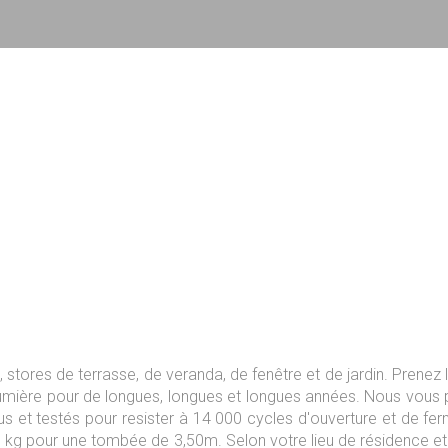
ores de terrasse, de veranda, de fenêtre et de jardin. Prenez le
la lumière pour de longues, longues et longues années. Nous vou
us et testés pour resister à 14 000 cycles d'ouverture et de fer
 kg pour une tombée de 3,50m. Selon votre lieu de résidence et 